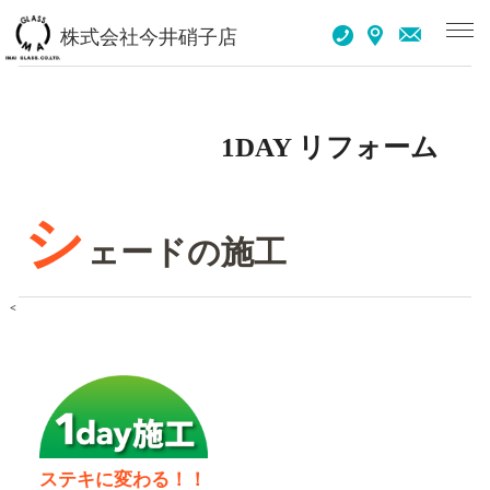
諏訪市 リフォーム・硝子のことなら 今井ガラスにお任せください
株式会社今井硝子店
1DAY リフォーム
シ
ェードの施工
<
ステキに変わる！！